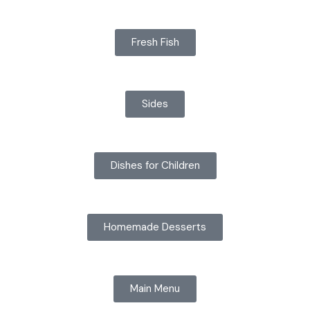
Fresh Fish
Sides
Dishes for Children
Homemade Desserts
Main Menu