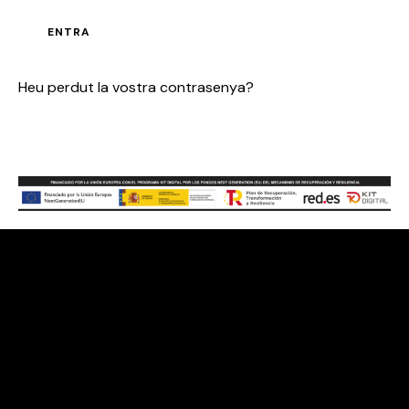
ENTRA
Heu perdut la vostra contrasenya?
Contacte
Gran Via de les Corts Catalanes, 373 – 385, 08015
Barcelona
hola@abrassame.com