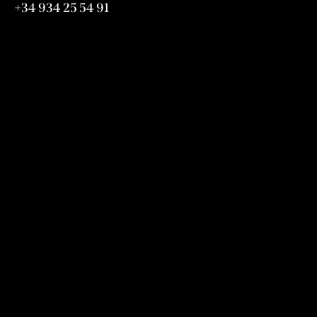
+34 934 25 54 91
Horaris
De Dilluns a Diumenge de 12:00h a 24:00h
365 Dies a l’ any
Informació
Avís legal
Política de privacitat
Política de cookies
Condicions de compra
Política de cancel·lació de reserves
Mapa del lloc
Segueix-nos