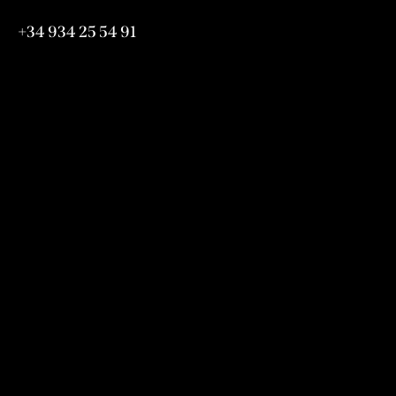
hola@abrassame.com
+34 934 25 54 91
Horaris
De Dilluns a Diumenge de 12:00h a 24:00h
365 Dies a l’ any
Informació
Avís legal
Política de privacitat
Política de cookies
Condicions de compra
Política de cancel·lació de reserves
Mapa del lloc
Segueix-nos